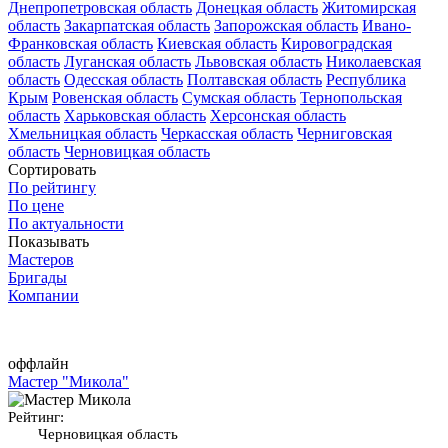
Днепропетровская область
Донецкая область
Житомирская
область
Закарпатская область
Запорожская область
Ивано-
Франковская область
Киевская область
Кировоградская
область
Луганская область
Львовская область
Николаевская
область
Одесская область
Полтавская область
Республика
Крым
Ровенская область
Сумская область
Тернопольская
область
Харьковская область
Херсонская область
Хмельницкая область
Черкасская область
Черниговская
область
Черновицкая область
Сортировать
По рейтингу
По цене
По актуальности
Показывать
Мастеров
Бригады
Компании
оффлайн
Мастер "Микола"
Рейтинг:
Черновицкая область