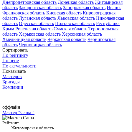
Днепропетровская область
Донецкая область
Житомирская
область
Закарпатская область
Запорожская область
Ивано-
Франковская область
Киевская область
Кировоградская
область
Луганская область
Львовская область
Николаевская
область
Одесская область
Полтавская область
Республика
Крым
Ровенская область
Сумская область
Тернопольская
область
Харьковская область
Херсонская область
Хмельницкая область
Черкасская область
Черниговская
область
Черновицкая область
Сортировать
По рейтингу
По цене
По актуальности
Показывать
Мастеров
Бригады
Компании
оффлайн
Мастер "Саша "
Рейтинг:
Житомирская область