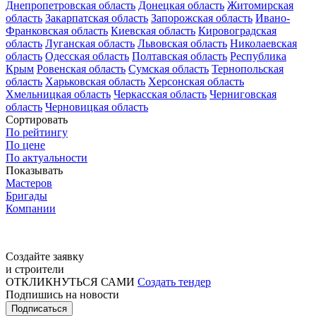
Днепропетровская область
Донецкая область
Житомирская
область
Закарпатская область
Запорожская область
Ивано-
Франковская область
Киевская область
Кировоградская
область
Луганская область
Львовская область
Николаевская
область
Одесская область
Полтавская область
Республика
Крым
Ровенская область
Сумская область
Тернопольская
область
Харьковская область
Херсонская область
Хмельницкая область
Черкасская область
Черниговская
область
Черновицкая область
Сортировать
По рейтингу
По цене
По актуальности
Показывать
Мастеров
Бригады
Компании
Создайте заявку
и строители
ОТКЛИКНУТЬСЯ САМИ
Создать тендер
Подпишись на новости
Подписаться