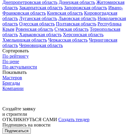
Днепропетровская область
Донецкая область
Житомирская
область
Закарпатская область
Запорожская область
Ивано-
Франковская область
Киевская область
Кировоградская
область
Луганская область
Львовская область
Николаевская
область
Одесская область
Полтавская область
Республика
Крым
Ровенская область
Сумская область
Тернопольская
область
Харьковская область
Херсонская область
Хмельницкая область
Черкасская область
Черниговская
область
Черновицкая область
Сортировать
По рейтингу
По цене
По актуальности
Показывать
Мастеров
Бригады
Компании
Создайте заявку
и строители
ОТКЛИКНУТЬСЯ САМИ
Создать тендер
Подпишись на новости
Подписаться