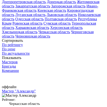
Днепропетровская область
Донецкая область
Житомирская
область
Закарпатская область
Запорожская область
Ивано-
Франковская область
Киевская область
Кировоградская
область
Луганская область
Львовская область
Николаевская
область
Одесская область
Полтавская область
Республика
Крым
Ровенская область
Сумская область
Тернопольская
область
Харьковская область
Херсонская область
Хмельницкая область
Черкасская область
Черниговская
область
Черновицкая область
Сортировать
По рейтингу
По цене
По актуальности
Показывать
Мастеров
Бригады
Компании
оффлайн
Мастер "Александр"
Рейтинг:
Черкасская область