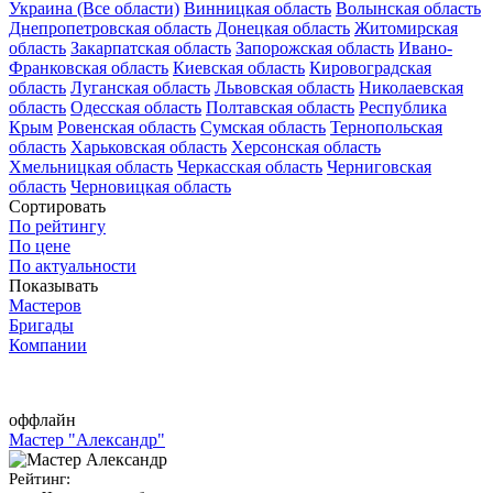
Украина (Все области)
Винницкая область
Волынская область
Днепропетровская область
Донецкая область
Житомирская
область
Закарпатская область
Запорожская область
Ивано-
Франковская область
Киевская область
Кировоградская
область
Луганская область
Львовская область
Николаевская
область
Одесская область
Полтавская область
Республика
Крым
Ровенская область
Сумская область
Тернопольская
область
Харьковская область
Херсонская область
Хмельницкая область
Черкасская область
Черниговская
область
Черновицкая область
Сортировать
По рейтингу
По цене
По актуальности
Показывать
Мастеров
Бригады
Компании
оффлайн
Мастер "Александр"
Рейтинг: