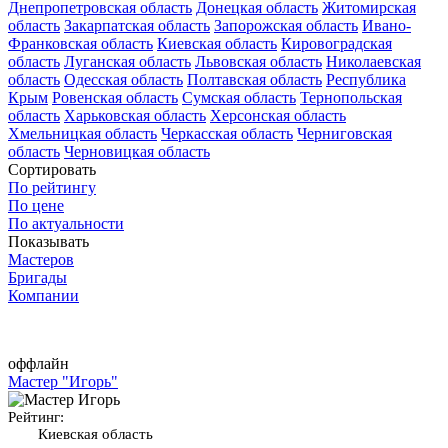
Днепропетровская область
Донецкая область
Житомирская
область
Закарпатская область
Запорожская область
Ивано-
Франковская область
Киевская область
Кировоградская
область
Луганская область
Львовская область
Николаевская
область
Одесская область
Полтавская область
Республика
Крым
Ровенская область
Сумская область
Тернопольская
область
Харьковская область
Херсонская область
Хмельницкая область
Черкасская область
Черниговская
область
Черновицкая область
Сортировать
По рейтингу
По цене
По актуальности
Показывать
Мастеров
Бригады
Компании
оффлайн
Мастер "Игорь"
Рейтинг:
Киевская область