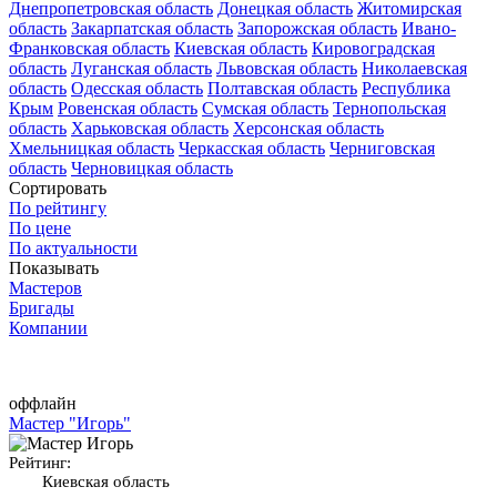
Днепропетровская область
Донецкая область
Житомирская
область
Закарпатская область
Запорожская область
Ивано-
Франковская область
Киевская область
Кировоградская
область
Луганская область
Львовская область
Николаевская
область
Одесская область
Полтавская область
Республика
Крым
Ровенская область
Сумская область
Тернопольская
область
Харьковская область
Херсонская область
Хмельницкая область
Черкасская область
Черниговская
область
Черновицкая область
Сортировать
По рейтингу
По цене
По актуальности
Показывать
Мастеров
Бригады
Компании
оффлайн
Мастер "Игорь"
Рейтинг:
Киевская область