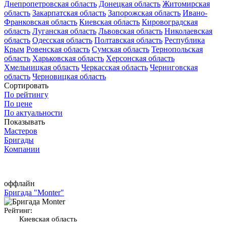
Днепропетровская область
Донецкая область
Житомирская
область
Закарпатская область
Запорожская область
Ивано-
Франковская область
Киевская область
Кировоградская
область
Луганская область
Львовская область
Николаевская
область
Одесская область
Полтавская область
Республика
Крым
Ровенская область
Сумская область
Тернопольская
область
Харьковская область
Херсонская область
Хмельницкая область
Черкасская область
Черниговская
область
Черновицкая область
Сортировать
По рейтингу
По цене
По актуальности
Показывать
Мастеров
Бригады
Компании
оффлайн
Бригада "Monter"
Рейтинг:
Киевская область