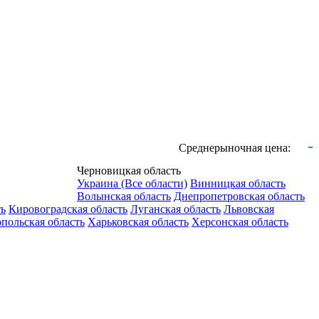
-
Среднерыночная цена:
Черновицкая область
Украина (Все области)
Винницкая область
Волынская область
Днепропетровская область
ть
Кировоградская область
Луганская область
Львовская
польская область
Харьковская область
Херсонская область