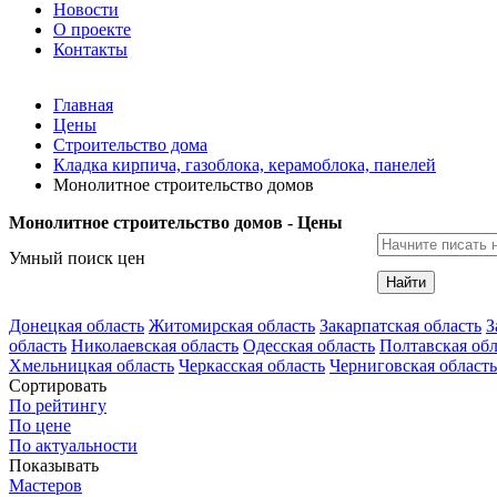
Новости
О проекте
Контакты
Главная
Цены
Строительство дома
Кладка кирпича, газоблока, керамоблока, панелей
Монолитное строительство домов
Монолитное строительство домов - Цены
Умный поиск цен
Найти
Донецкая область
Житомирская область
Закарпатская область
З
область
Николаевская область
Одесская область
Полтавская обл
Хмельницкая область
Черкасская область
Черниговская область
Сортировать
По рейтингу
По цене
По актуальности
Показывать
Мастеров