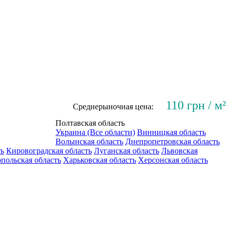
110 грн / м²
Среднерыночная цена:
Полтавская область
Украина (Все области)
Винницкая область
Волынская область
Днепропетровская область
ть
Кировоградская область
Луганская область
Львовская
польская область
Харьковская область
Херсонская область