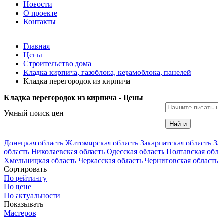
Новости
О проекте
Контакты
Главная
Цены
Строительство дома
Кладка кирпича, газоблока, керамоблока, панелей
Кладка перегородок из кирпича
Кладка перегородок из кирпича - Цены
Умный поиск цен
Найти
Донецкая область
Житомирская область
Закарпатская область
З
область
Николаевская область
Одесская область
Полтавская обл
Хмельницкая область
Черкасская область
Черниговская область
Сортировать
По рейтингу
По цене
По актуальности
Показывать
Мастеров