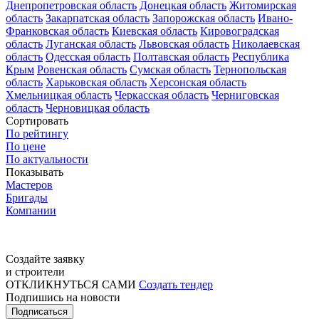
Днепропетровская область
Донецкая область
Житомирская
область
Закарпатская область
Запорожская область
Ивано-
Франковская область
Киевская область
Кировоградская
область
Луганская область
Львовская область
Николаевская
область
Одесская область
Полтавская область
Республика
Крым
Ровенская область
Сумская область
Тернопольская
область
Харьковская область
Херсонская область
Хмельницкая область
Черкасская область
Черниговская
область
Черновицкая область
Сортировать
По рейтингу
По цене
По актуальности
Показывать
Мастеров
Бригады
Компании
Создайте заявку
и строители
ОТКЛИКНУТЬСЯ САМИ
Создать тендер
Подпишись на новости
Подписаться