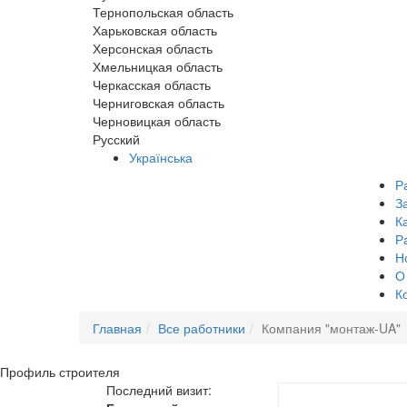
Тернопольская область
Харьковская область
Херсонская область
Хмельницкая область
Черкасская область
Черниговская область
Черновицкая область
Русский
Українська
Р
З
К
Р
Н
О
К
Главная
Все работники
Компания "монтаж-UA"
Профиль
строителя
Последний визит: