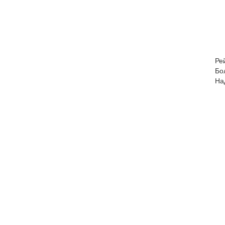
Ре
Бо
На