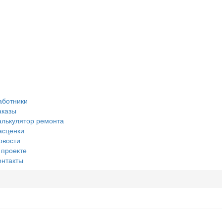
аботники
аказы
алькулятор ремонта
асценки
овости
 проекте
онтакты