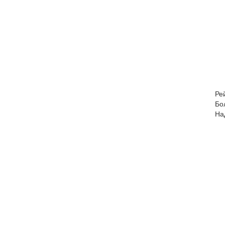
Ре
Бо
На