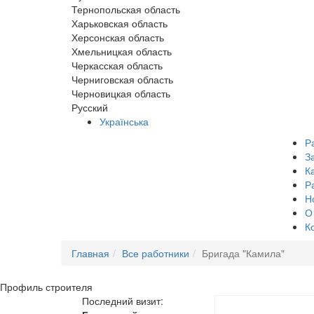
Тернопольская область
Харьковская область
Херсонская область
Хмельницкая область
Черкасская область
Черниговская область
Черновицкая область
Русский
Українська
Р
З
К
Р
Н
О
К
Главная
Все работники
Бригада "Камила"
Профиль
строителя
Последний визит: