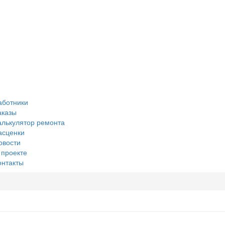
аботники
аказы
алькулятор ремонта
асценки
овости
 проекте
онтакты