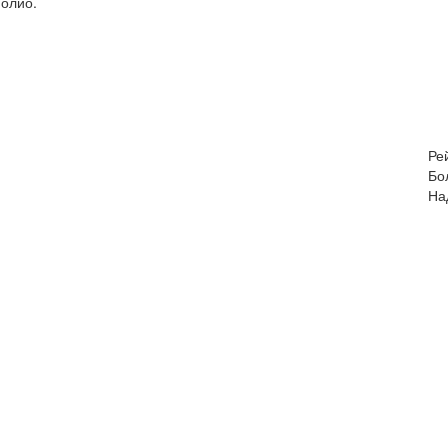
фолио.
Ре
Бо
На