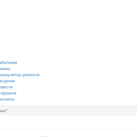
аботники
аказы
алькулятор ремонта
асценки
овости
 проекте
онтакты
вич"