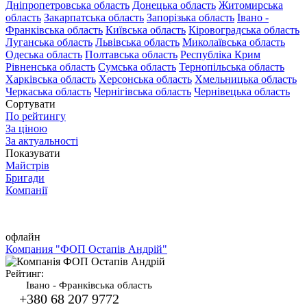
Дніпропетровська область
Донецька область
Житомирська
область
Закарпатська область
Запорізька область
Івано -
Франківська область
Київська область
Кіровоградська область
Луганська область
Львівська область
Миколаївська область
Одеська область
Полтавська область
Республіка Крим
Рівненська область
Сумська область
Тернопільська область
Харківська область
Херсонська область
Хмельницька область
Черкаська область
Чернігівська область
Чернівецька область
Сортувати
По рейтингу
За ціною
За актуальності
Показувати
Майстрів
Бригади
Компанії
офлайн
Компания "ФОП Остапів Андрій"
Рейтинг:
Івано - Франківська область
+380 68 207 9772