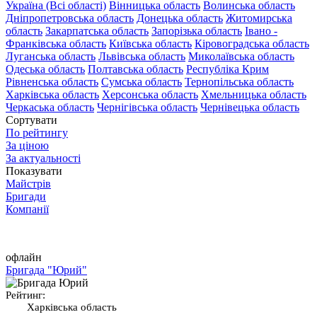
Україна (Всі області)
Вінницька область
Волинська область
Дніпропетровська область
Донецька область
Житомирська
область
Закарпатська область
Запорізька область
Івано -
Франківська область
Київська область
Кіровоградська область
Луганська область
Львівська область
Миколаївська область
Одеська область
Полтавська область
Республіка Крим
Рівненська область
Сумська область
Тернопільська область
Харківська область
Херсонська область
Хмельницька область
Черкаська область
Чернігівська область
Чернівецька область
Сортувати
По рейтингу
За ціною
За актуальності
Показувати
Майстрів
Бригади
Компанії
офлайн
Бригада "Юрий"
Рейтинг:
Харківська область