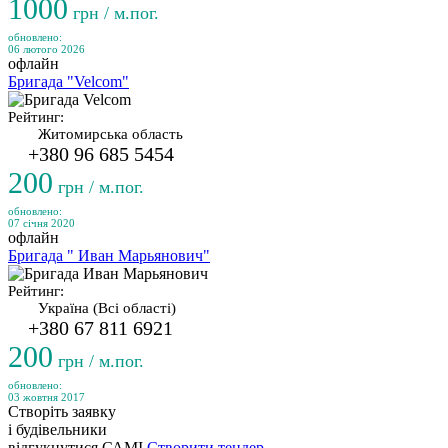
1000
грн / м.пог.
обновлено:
06 лютого 2026
офлайн
Бригада "Velcom"
Рейтинг:
Житомирська область
+380 96 685 5454
200
грн / м.пог.
обновлено:
07 січня 2020
офлайн
Бригада " Иван Марьянович"
Рейтинг:
Україна (Всі області)
+380 67 811 6921
200
грн / м.пог.
обновлено:
03 жовтня 2017
Створіть заявку
і будівельники
відгукнутися САМІ
Створити тендер