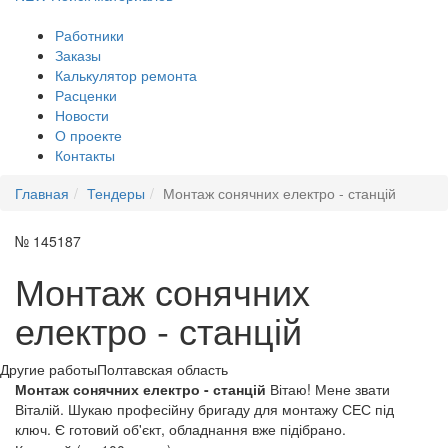
Работники
Заказы
Калькулятор ремонта
Расценки
Новости
О проекте
Контакты
Главная
Тендеры
Монтаж сонячних електро - станцій
№ 145187
Монтаж сонячних
електро - станцій
Другие работы
Полтавская область
Монтаж сонячних електро - станцій
Вітаю! Мене звати
Віталій. Шукаю професійну бригаду для монтажу СЕС під
ключ. Є готовий об'єкт, обладнання вже підібрано.