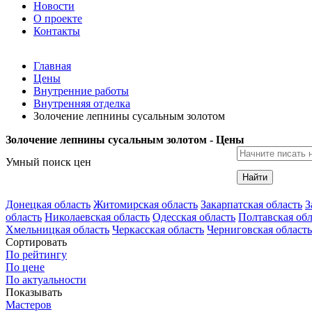
Новости
О проекте
Контакты
Главная
Цены
Внутренние работы
Внутренняя отделка
Золочение лепнины сусальным золотом
Золочение лепнины сусальным золотом - Цены
Умный поиск цен
Найти
Донецкая область
Житомирская область
Закарпатская область
З
область
Николаевская область
Одесская область
Полтавская обл
Хмельницкая область
Черкасская область
Черниговская область
Сортировать
По рейтингу
По цене
По актуальности
Показывать
Мастеров