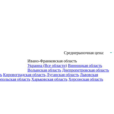
-
Среднерыночная цена:
Ивано-Франковская область
Украина (Все области)
Винницкая область
Волынская область
Днепропетровская область
ть
Кировоградская область
Луганская область
Львовская
польская область
Харьковская область
Херсонская область