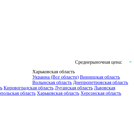
-
Среднерыночная цена:
Харьковская область
Украина (Все области)
Винницкая область
Волынская область
Днепропетровская область
ть
Кировоградская область
Луганская область
Львовская
польская область
Харьковская область
Херсонская область