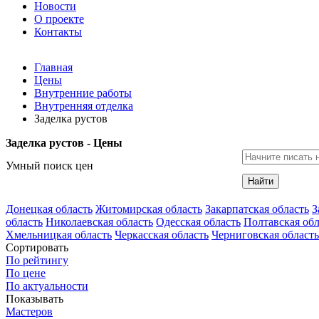
Новости
О проекте
Контакты
Главная
Цены
Внутренние работы
Внутренняя отделка
Заделка рустов
Заделка рустов - Цены
Умный поиск цен
Найти
Донецкая область
Житомирская область
Закарпатская область
З
область
Николаевская область
Одесская область
Полтавская обл
Хмельницкая область
Черкасская область
Черниговская область
Сортировать
По рейтингу
По цене
По актуальности
Показывать
Мастеров