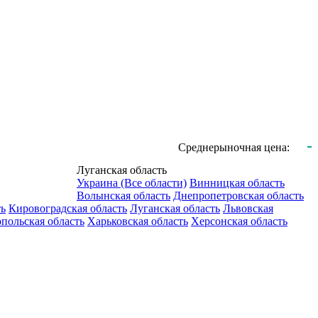
-
Среднерыночная цена:
Луганская область
Украина (Все области)
Винницкая область
Волынская область
Днепропетровская область
ть
Кировоградская область
Луганская область
Львовская
польская область
Харьковская область
Херсонская область