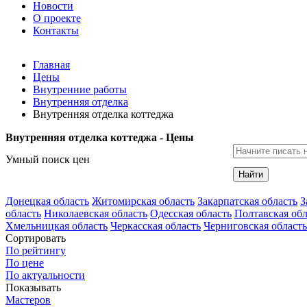
Новости
О проекте
Контакты
Главная
Цены
Внутренние работы
Внутренняя отделка
Внутренняя отделка коттеджа
Внутренняя отделка коттеджа - Цены
Умный поиск цен
Найти
Донецкая область
Житомирская область
Закарпатская область
З
область
Николаевская область
Одесская область
Полтавская обл
Хмельницкая область
Черкасская область
Черниговская область
Сортировать
По рейтингу
По цене
По актуальности
Показывать
Мастеров