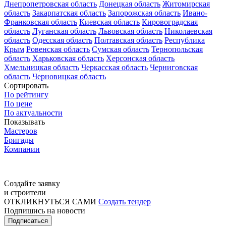
Днепропетровская область
Донецкая область
Житомирская
область
Закарпатская область
Запорожская область
Ивано-
Франковская область
Киевская область
Кировоградская
область
Луганская область
Львовская область
Николаевская
область
Одесская область
Полтавская область
Республика
Крым
Ровенская область
Сумская область
Тернопольская
область
Харьковская область
Херсонская область
Хмельницкая область
Черкасская область
Черниговская
область
Черновицкая область
Сортировать
По рейтингу
По цене
По актуальности
Показывать
Мастеров
Бригады
Компании
Создайте заявку
и строители
ОТКЛИКНУТЬСЯ САМИ
Создать тендер
Подпишись на новости
Подписаться