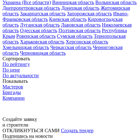
Украина (Все области)
Винницкая область
Волынская область
Днепропетровская область
Донецкая область
Житомирская
область
Закарпатская область
Запорожская область
Ивано-
Франковская область
Киевская область
Кировоградская
область
Луганская область
Львовская область
Николаевская
область
Одесская область
Полтавская область
Республика
Крым
Ровенская область
Сумская область
Тернопольская
область
Харьковская область
Херсонская область
Хмельницкая область
Черкасская область
Черниговская
область
Черновицкая область
Сортировать
По рейтингу
По цене
По актуальности
Показывать
Мастеров
Бригады
Компании
Создайте заявку
и строители
ОТКЛИКНУТЬСЯ САМИ
Создать тендер
Подпишись на новости