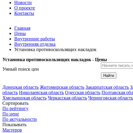
Новости
О проекте
Контакты
Главная
Цены
Внутренние работы
Внутренняя отделка
Установка противоскользящих накладок
Установка противоскользящих накладок - Цены
Умный поиск цен
Найти
Донецкая область
Житомирская область
Закарпатская область
З
область
Николаевская область
Одесская область
Полтавская обл
Хмельницкая область
Черкасская область
Черниговская область
Сортировать
По рейтингу
По цене
По актуальности
Показывать
Мастеров