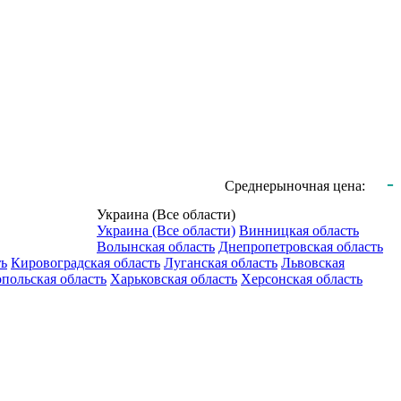
-
Среднерыночная цена:
Украина (Все области)
Украина (Все области)
Винницкая область
Волынская область
Днепропетровская область
ть
Кировоградская область
Луганская область
Львовская
польская область
Харьковская область
Херсонская область