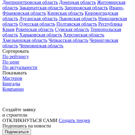
Днепропетровская область
Донецкая область
Житомирская
область
Закарпатская область
Запорожская область
Ивано-
Франковская область
Киевская область
Кировоградская
область
Луганская область
Львовская область
Николаевская
область
Одесская область
Полтавская область
Республика
Крым
Ровенская область
Сумская область
Тернопольская
область
Харьковская область
Херсонская область
Хмельницкая область
Черкасская область
Черниговская
область
Черновицкая область
Сортировать
По рейтингу
По цене
По актуальности
Показывать
Мастеров
Бригады
Компании
Создайте заявку
и строители
ОТКЛИКНУТЬСЯ САМИ
Создать тендер
Подпишись на новости
Подписаться