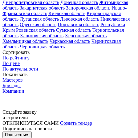
Днепропетровская область
Донецкая область
Житомирская
область
Закарпатская область
Запорожская область
Ивано-
Франковская область
Киевская область
Кировоградская
область
Луганская область
Львовская область
Николаевская
область
Одесская область
Полтавская область
Республика
Крым
Ровенская область
Сумская область
Тернопольская
область
Харьковская область
Херсонская область
Хмельницкая область
Черкасская область
Черниговская
область
Черновицкая область
Сортировать
По рейтингу
По цене
По актуальности
Показывать
Мастеров
Бригады
Компании
Создайте заявку
и строители
ОТКЛИКНУТЬСЯ САМИ
Создать тендер
Подпишись на новости
Подписаться