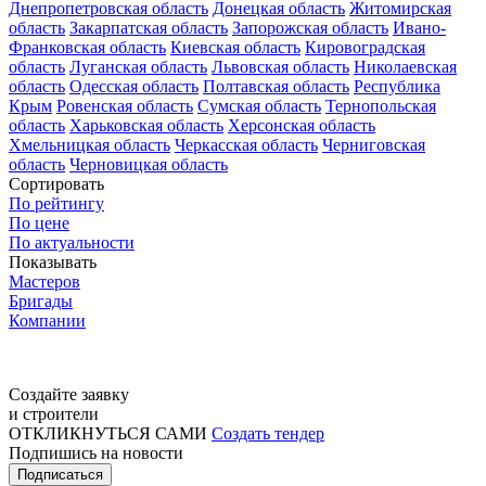
Днепропетровская область
Донецкая область
Житомирская
область
Закарпатская область
Запорожская область
Ивано-
Франковская область
Киевская область
Кировоградская
область
Луганская область
Львовская область
Николаевская
область
Одесская область
Полтавская область
Республика
Крым
Ровенская область
Сумская область
Тернопольская
область
Харьковская область
Херсонская область
Хмельницкая область
Черкасская область
Черниговская
область
Черновицкая область
Сортировать
По рейтингу
По цене
По актуальности
Показывать
Мастеров
Бригады
Компании
Создайте заявку
и строители
ОТКЛИКНУТЬСЯ САМИ
Создать тендер
Подпишись на новости
Подписаться