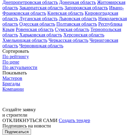
Днепропетровская область
Донецкая область
Житомирская
область
Закарпатская область
Запорожская область
Ивано-
Франковская область
Киевская область
Кировоградская
область
Луганская область
Львовская область
Николаевская
область
Одесская область
Полтавская область
Республика
Крым
Ровенская область
Сумская область
Тернопольская
область
Харьковская область
Херсонская область
Хмельницкая область
Черкасская область
Черниговская
область
Черновицкая область
Сортировать
По рейтингу
По цене
По актуальности
Показывать
Мастеров
Бригады
Компании
Создайте заявку
и строители
ОТКЛИКНУТЬСЯ САМИ
Создать тендер
Подпишись на новости
Подписаться