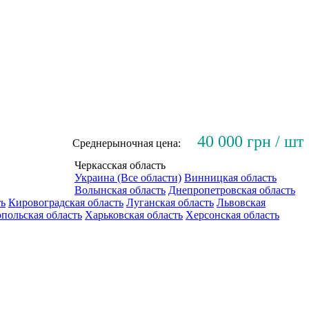
40 000 грн / шт
Среднерыночная цена:
Черкасская область
Украина (Все области)
Винницкая область
Волынская область
Днепропетровская область
ть
Кировоградская область
Луганская область
Львовская
польская область
Харьковская область
Херсонская область