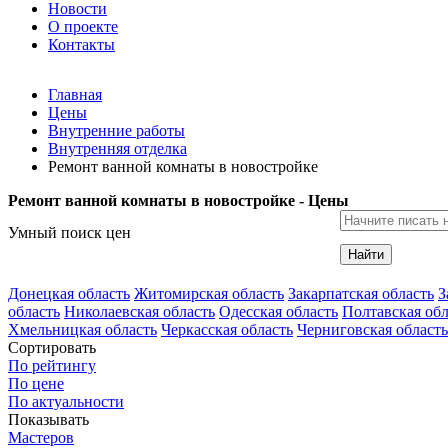
Новости
О проекте
Контакты
Главная
Цены
Внутренние работы
Внутренняя отделка
Ремонт ванной комнаты в новостройке
Ремонт ванной комнаты в новостройке - Цены
Умный поиск цен
Найти
Донецкая область
Житомирская область
Закарпатская область
З
область
Николаевская область
Одесская область
Полтавская обл
Хмельницкая область
Черкасская область
Черниговская область
Сортировать
По рейтингу
По цене
По актуальности
Показывать
Мастеров