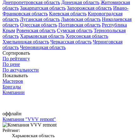
Днепропетровская область
Донецкая область
Житомирская
область
Закарпатская область
Запорожская область
Ивано-
Франковская область
Киевская область
Кировоградская
область
Луганская область
Львовская область
Николаевская
область
Одесская область
Полтавская область
Республика
Крым
Ровенская область
Сумская область
Тернопольская
область
Харьковская область
Херсонская область
Хмельницкая область
Черкасская область
Черниговская
область
Черновицкая область
Сортировать
По рейтингу
По цене
По актуальности
Показывать
Мастеров
Бригады
Компании
оффлайн
Компания "VVV remont"
Рейтинг:
Харьковская область