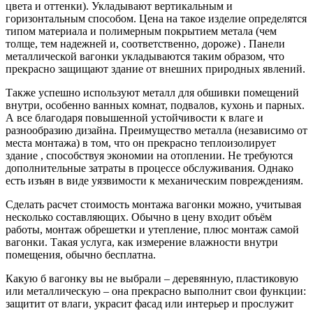
цвета и оттенки). Укладывают вертикальным и
горизонтальным способом. Цена на такое изделие определятся
типом материала и полимерным покрытием метала (чем
толще, тем надежней и, соответственно, дороже) . Панели
металлической вагонки укладываются таким образом, что
прекрасно защищают здание от внешних природных явлений.
Также успешно используют металл для обшивки помещений
внутри, особенно ванных комнат, подвалов, кухонь и парных.
А все благодаря повышенной устойчивости к влаге и
разнообразию дизайна. Преимущество металла (независимо от
места монтажа) в том, что он прекрасно теплоизолирует
здание , способствуя экономии на отоплении. Не требуются
дополнительные затраты в процессе обслуживания. Однако
есть изъян в виде уязвимости к механическим повреждениям.
Сделать расчет стоимость монтажа вагонки можно, учитывая
несколько составляющих. Обычно в цену входит объём
работы, монтаж обрешетки и утепление, плюс монтаж самой
вагонки. Такая услуга, как измерение влажности внутри
помещения, обычно бесплатна.
Какую б вагонку вы не выбрали – деревянную, пластиковую
или металлическую – она прекрасно выполнит свои функции:
защитит от влаги, украсит фасад или интерьер и прослужит