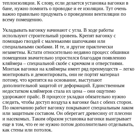
теплоизоляции. К слову, если делается установка вагонки в
бане, нужно помнить о проводке и ее изоляции. Тут очень
важно правильно продумать о проведении вентиляции по
всему помещению.
Укладывать вагонку начинают с угла. В ходе работы
используют строительный уровень. Крепят вагонку с
помощью гвоздей с маленькими шапочками или
специальными скобами. И те, и другие практически
незаметны. Кстати относительно недавно процесс обшивки
помещения значительно упростился благодаря появлению
кляймера – специальной скобе с крючком и отверстиями.
Монтаж вагонки на кляймеры имеет ряд преимуществ – легко
монтировать и демонтировать, они не портят материал
потому, что крепятся на основание, выступают
дополнительной защитой от деформаций. Единственным
недостатком кляймеров стала их цена – они ощутимо
удорожают прайс. В процессе укладки обязательно нужно
следить, чтобы доступ воздуха к вагонке был с обеих сторон.
По окончанию работ вагонку покрывают специальным лаком
или защитным составом. Он оберегает древесину от плесени
и насекомых. Таким образом установка вагонки выигрывает
еще в том, что ее не нужно потом дополнительно отделывать,
как стены или потолок.