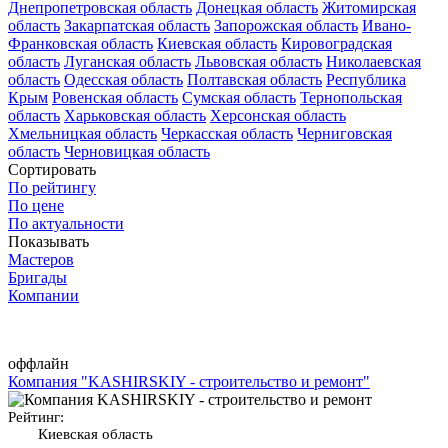
Днепропетровская область
Донецкая область
Житомирская
область
Закарпатская область
Запорожская область
Ивано-
Франковская область
Киевская область
Кировоградская
область
Луганская область
Львовская область
Николаевская
область
Одесская область
Полтавская область
Республика
Крым
Ровенская область
Сумская область
Тернопольская
область
Харьковская область
Херсонская область
Хмельницкая область
Черкасская область
Черниговская
область
Черновицкая область
Сортировать
По рейтингу
По цене
По актуальности
Показывать
Мастеров
Бригады
Компании
оффлайн
Компания "KASHIRSKIY - строительство и ремонт"
Рейтинг:
Киевская область