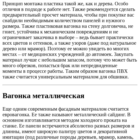
Принцип монтажа пластика такой же, как и дерева. Особо
отличия в подходе к работе нет. Также рекомендуется сделать
предварительный просчет материала, чтобы при покупке вас
снабдили необходимым количеством панелей и нужного
размера. Также пластиковая вагонка на стену долговечна, не
гниет, устойчива к механическим повреждениям и не
ограничивает заказчика в выборе – ведь бывает практически
всех цветов и оттенков, а также узоров (даже под натуральное
дерево или мрамор). Поэтому ее можно увидеть во многих
местах – от медицинских учреждений до автомоек. Закупать
материал лучше с небольшим запасом, потому что может быть
много обрезков, попасться брак или непредвиденные
моменты в процессе работы. Таким образом вагонка ПВХ
также считается универсальным материалом для обшивки.
Вагонка металлическая
Еще одним современным фасадным материалом считается
евровагонка. Ее также называют металлический сайдинг. В
основном изготавливается методом холодного проката на
станке. Ее панели встречаются абсолютно разных размеров и
длинны, имеют широкую палитру цветов и декоративной
имитации (под различные породы деревьев, мрамор, камень,