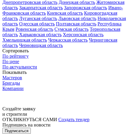
Днепропетровская область
Донецкая область
Житомирская
область
Закарпатская область
Запорожская область
Ивано-
Франковская область
Киевская область
Кировоградская
область
Луганская область
Львовская область
Николаевская
область
Одесская область
Полтавская область
Республика
Крым
Ровенская область
Сумская область
Тернопольская
область
Харьковская область
Херсонская область
Хмельницкая область
Черкасская область
Черниговская
область
Черновицкая область
Сортировать
По рейтингу
По цене
По актуальности
Показывать
Мастеров
Бригады
Компании
Создайте заявку
и строители
ОТКЛИКНУТЬСЯ САМИ
Создать тендер
Подпишись на новости
Подписаться