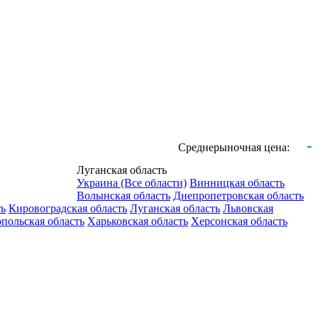
-
Среднерыночная цена:
Луганская область
Украина (Все области)
Винницкая область
Волынская область
Днепропетровская область
ть
Кировоградская область
Луганская область
Львовская
польская область
Харьковская область
Херсонская область