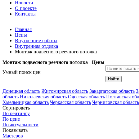
Новости
О проекте
Контакты
Главная
Цены
Внутренние работы
Внутренняя отделка
Монтаж подвесного реечного потолка
Монтаж подвесного реечного потолка - Цены
Умный поиск цен
Найти
Донецкая область
Житомирская область
Закарпатская область
З
область
Николаевская область
Одесская область
Полтавская обл
Хмельницкая область
Черкасская область
Черниговская область
Сортировать
По рейтингу
По цене
По актуальности
Показывать
Мастеров