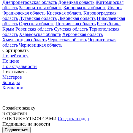
Днепропетровская область
Донецкая область
Житомирская
область
Закарпатская область
Запорожская область
Ивано-
Франковская область
Киевская область
Кировоградская
область
Луганская область
Львовская область
Николаевская
область
Одесская область
Полтавская область
Республика
Крым
Ровенская область
Сумская область
Тернопольская
область
Харьковская область
Херсонская область
Хмельницкая область
Черкасская область
Черниговская
область
Черновицкая область
Сортировать
По рейтингу
По цене
По актуальности
Показывать
Мастеров
Бригады
Компании
Создайте заявку
и строители
ОТКЛИКНУТЬСЯ САМИ
Создать тендер
Подпишись на новости
Подписаться