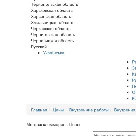
Тернопольская область
Харьковская область
Херсонская область
Хмельницкая область
Черкасская область
Черниговская область
Черновицкая область
Русский
Українська
Р
З
К
Р
Н
О
К
Главная
Цены
Внутренние работы
Внутрення
Монтаж кляммеров - Цены