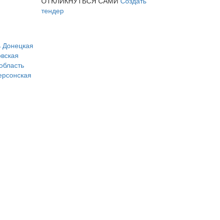
ОТКЛИКНУТЬСЯ САМИ
Создать
тендер
ь
Донецкая
вская
область
ерсонская