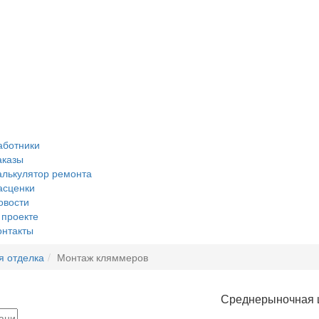
аботники
аказы
алькулятор ремонта
асценки
овости
 проекте
онтакты
я отделка
Монтаж кляммеров
Среднерыночная 