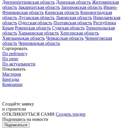
Днепропетровская область
Донецкая область
Житомирская
область
Закарпатская область
Запорожская область
Ивано-
Франковская область
Киевская область
Кировоградская
область
Луганская область
Львовская область
Николаевская
область
Одесская область
Полтавская область
Республика
Крым
Ровенская область
Сумская область
Тернопольская
область
Харьковская область
Херсонская область
Хмельницкая область
Черкасская область
Черниговская
область
Черновицкая область
Сортировать
По рейтингу
По цене
По актуальности
Показывать
Мастеров
Бригады
Компании
Создайте заявку
и строители
ОТКЛИКНУТЬСЯ САМИ
Создать тендер
Подпишись на новости
Подписаться