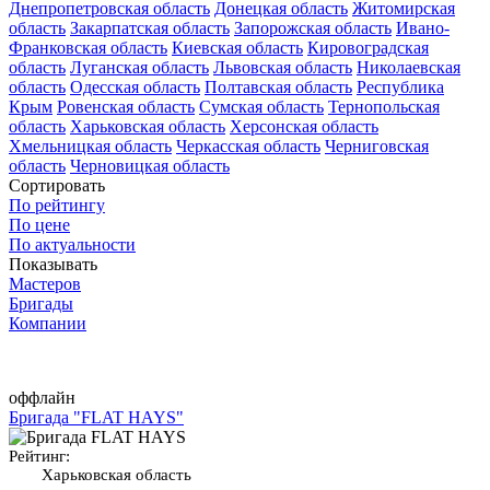
Днепропетровская область
Донецкая область
Житомирская
область
Закарпатская область
Запорожская область
Ивано-
Франковская область
Киевская область
Кировоградская
область
Луганская область
Львовская область
Николаевская
область
Одесская область
Полтавская область
Республика
Крым
Ровенская область
Сумская область
Тернопольская
область
Харьковская область
Херсонская область
Хмельницкая область
Черкасская область
Черниговская
область
Черновицкая область
Сортировать
По рейтингу
По цене
По актуальности
Показывать
Мастеров
Бригады
Компании
оффлайн
Бригада "FLAT HAYS"
Рейтинг:
Харьковская область