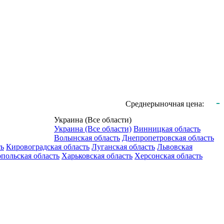
-
Среднерыночная цена:
Украина (Все области)
Украина (Все области)
Винницкая область
Волынская область
Днепропетровская область
ть
Кировоградская область
Луганская область
Львовская
польская область
Харьковская область
Херсонская область