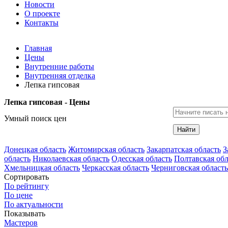
Новости
О проекте
Контакты
Главная
Цены
Внутренние работы
Внутренняя отделка
Лепка гипсовая
Лепка гипсовая - Цены
Умный поиск цен
Найти
Донецкая область
Житомирская область
Закарпатская область
З
область
Николаевская область
Одесская область
Полтавская обл
Хмельницкая область
Черкасская область
Черниговская область
Сортировать
По рейтингу
По цене
По актуальности
Показывать
Мастеров