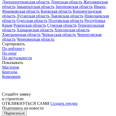
Днепропетровская область
Донецкая область
Житомирская
область
Закарпатская область
Запорожская область
Ивано-
Франковская область
Киевская область
Кировоградская
область
Луганская область
Львовская область
Николаевская
область
Одесская область
Полтавская область
Республика
Крым
Ровенская область
Сумская область
Тернопольская
область
Харьковская область
Херсонская область
Хмельницкая область
Черкасская область
Черниговская
область
Черновицкая область
Сортировать
По рейтингу
По цене
По актуальности
Показывать
Мастеров
Бригады
Компании
Создайте заявку
и строители
ОТКЛИКНУТЬСЯ САМИ
Создать тендер
Подпишись на новости
Подписаться