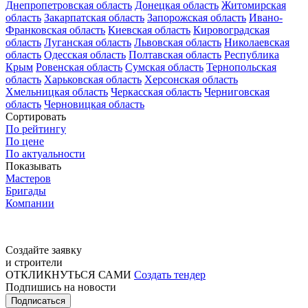
Днепропетровская область
Донецкая область
Житомирская
область
Закарпатская область
Запорожская область
Ивано-
Франковская область
Киевская область
Кировоградская
область
Луганская область
Львовская область
Николаевская
область
Одесская область
Полтавская область
Республика
Крым
Ровенская область
Сумская область
Тернопольская
область
Харьковская область
Херсонская область
Хмельницкая область
Черкасская область
Черниговская
область
Черновицкая область
Сортировать
По рейтингу
По цене
По актуальности
Показывать
Мастеров
Бригады
Компании
Создайте заявку
и строители
ОТКЛИКНУТЬСЯ САМИ
Создать тендер
Подпишись на новости
Подписаться