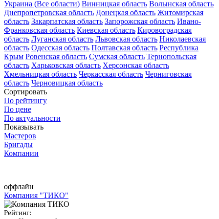
Украина (Все области)
Винницкая область
Волынская область
Днепропетровская область
Донецкая область
Житомирская
область
Закарпатская область
Запорожская область
Ивано-
Франковская область
Киевская область
Кировоградская
область
Луганская область
Львовская область
Николаевская
область
Одесская область
Полтавская область
Республика
Крым
Ровенская область
Сумская область
Тернопольская
область
Харьковская область
Херсонская область
Хмельницкая область
Черкасская область
Черниговская
область
Черновицкая область
Сортировать
По рейтингу
По цене
По актуальности
Показывать
Мастеров
Бригады
Компании
оффлайн
Компания "ТИКО"
Рейтинг: