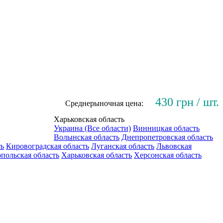
430 грн / шт.
Среднерыночная цена:
Харьковская область
Украина (Все области)
Винницкая область
Волынская область
Днепропетровская область
ть
Кировоградская область
Луганская область
Львовская
польская область
Харьковская область
Херсонская область