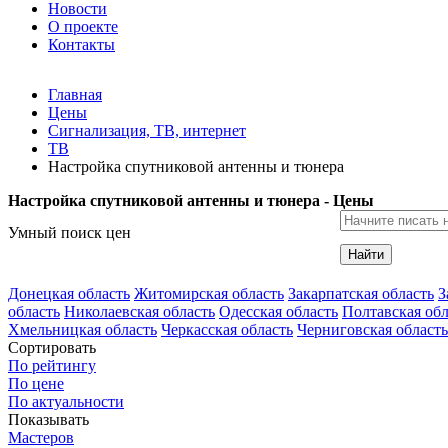
Новости
О проекте
Контакты
Главная
Цены
Сигнализация, ТВ, интернет
ТВ
Настройка спутниковой антенны и тюнера
Настройка спутниковой антенны и тюнера - Цены
Умный поиск цен
Найти
Донецкая область
Житомирская область
Закарпатская область
З
область
Николаевская область
Одесская область
Полтавская обл
Хмельницкая область
Черкасская область
Черниговская область
Сортировать
По рейтингу
По цене
По актуальности
Показывать
Мастеров