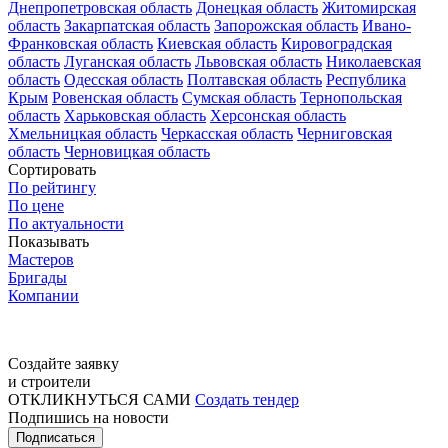
Днепропетровская область
Донецкая область
Житомирская
область
Закарпатская область
Запорожская область
Ивано-
Франковская область
Киевская область
Кировоградская
область
Луганская область
Львовская область
Николаевская
область
Одесская область
Полтавская область
Республика
Крым
Ровенская область
Сумская область
Тернопольская
область
Харьковская область
Херсонская область
Хмельницкая область
Черкасская область
Черниговская
область
Черновицкая область
Сортировать
По рейтингу
По цене
По актуальности
Показывать
Мастеров
Бригады
Компании
Создайте заявку
и строители
ОТКЛИКНУТЬСЯ САМИ
Создать тендер
Подпишись на новости
Подписаться