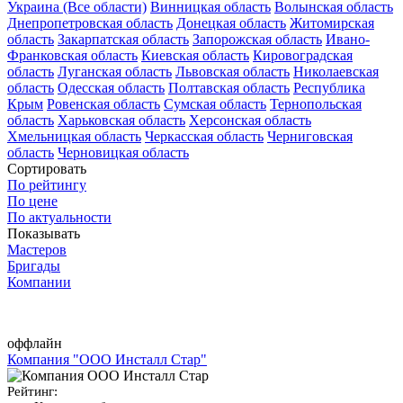
Украина (Все области)
Винницкая область
Волынская область
Днепропетровская область
Донецкая область
Житомирская
область
Закарпатская область
Запорожская область
Ивано-
Франковская область
Киевская область
Кировоградская
область
Луганская область
Львовская область
Николаевская
область
Одесская область
Полтавская область
Республика
Крым
Ровенская область
Сумская область
Тернопольская
область
Харьковская область
Херсонская область
Хмельницкая область
Черкасская область
Черниговская
область
Черновицкая область
Сортировать
По рейтингу
По цене
По актуальности
Показывать
Мастеров
Бригады
Компании
оффлайн
Компания "ООО Инсталл Стар"
Рейтинг: