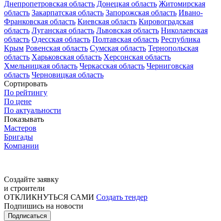
Днепропетровская область
Донецкая область
Житомирская
область
Закарпатская область
Запорожская область
Ивано-
Франковская область
Киевская область
Кировоградская
область
Луганская область
Львовская область
Николаевская
область
Одесская область
Полтавская область
Республика
Крым
Ровенская область
Сумская область
Тернопольская
область
Харьковская область
Херсонская область
Хмельницкая область
Черкасская область
Черниговская
область
Черновицкая область
Сортировать
По рейтингу
По цене
По актуальности
Показывать
Мастеров
Бригады
Компании
Создайте заявку
и строители
ОТКЛИКНУТЬСЯ САМИ
Создать тендер
Подпишись на новости
Подписаться