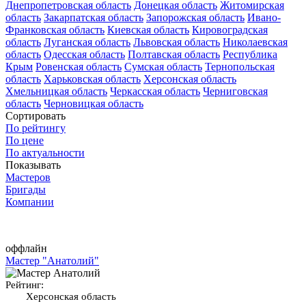
Днепропетровская область
Донецкая область
Житомирская
область
Закарпатская область
Запорожская область
Ивано-
Франковская область
Киевская область
Кировоградская
область
Луганская область
Львовская область
Николаевская
область
Одесская область
Полтавская область
Республика
Крым
Ровенская область
Сумская область
Тернопольская
область
Харьковская область
Херсонская область
Хмельницкая область
Черкасская область
Черниговская
область
Черновицкая область
Сортировать
По рейтингу
По цене
По актуальности
Показывать
Мастеров
Бригады
Компании
оффлайн
Мастер "Анатолий"
Рейтинг:
Херсонская область