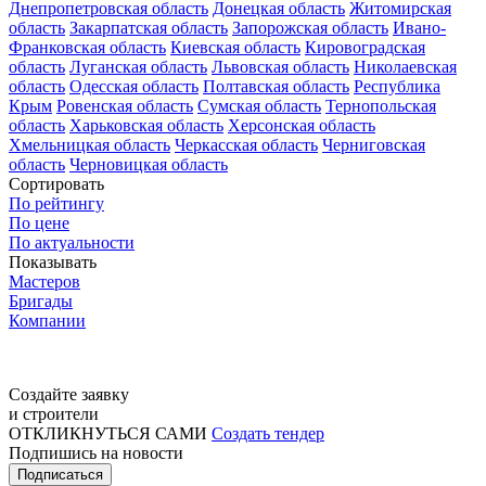
Днепропетровская область
Донецкая область
Житомирская
область
Закарпатская область
Запорожская область
Ивано-
Франковская область
Киевская область
Кировоградская
область
Луганская область
Львовская область
Николаевская
область
Одесская область
Полтавская область
Республика
Крым
Ровенская область
Сумская область
Тернопольская
область
Харьковская область
Херсонская область
Хмельницкая область
Черкасская область
Черниговская
область
Черновицкая область
Сортировать
По рейтингу
По цене
По актуальности
Показывать
Мастеров
Бригады
Компании
Создайте заявку
и строители
ОТКЛИКНУТЬСЯ САМИ
Создать тендер
Подпишись на новости
Подписаться