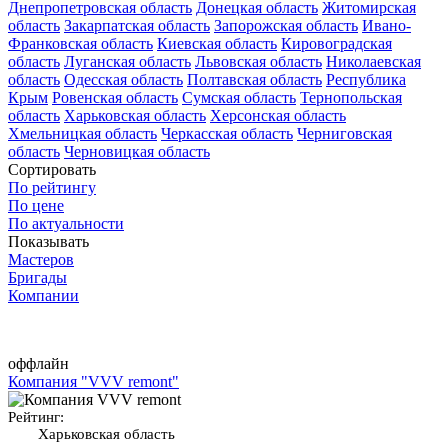
Днепропетровская область
Донецкая область
Житомирская
область
Закарпатская область
Запорожская область
Ивано-
Франковская область
Киевская область
Кировоградская
область
Луганская область
Львовская область
Николаевская
область
Одесская область
Полтавская область
Республика
Крым
Ровенская область
Сумская область
Тернопольская
область
Харьковская область
Херсонская область
Хмельницкая область
Черкасская область
Черниговская
область
Черновицкая область
Сортировать
По рейтингу
По цене
По актуальности
Показывать
Мастеров
Бригады
Компании
оффлайн
Компания "VVV remont"
Рейтинг:
Харьковская область