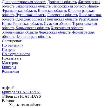
Днепропетровская область
Донецкая область
Житомирская
область
Закарпатская область
Запорожская область
Ивано-
Франковская область
Киевская область
Кировоградская
область
Луганская область
Львовская область
Николаевская
область
Одесская область
Полтавская область
Республика
Крым
Ровенская область
Сумская область
Тернопольская
область
Харьковская область
Херсонская область
Хмельницкая область
Черкасская область
Черниговская
область
Черновицкая область
Сортировать
По рейтингу
По цене
По актуальности
Показывать
Мастеров
Бригады
Компании
оффлайн
Бригада "FLAT HAYS"
Рейтинг:
Харьковская область