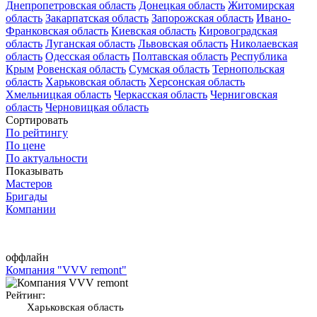
Днепропетровская область
Донецкая область
Житомирская
область
Закарпатская область
Запорожская область
Ивано-
Франковская область
Киевская область
Кировоградская
область
Луганская область
Львовская область
Николаевская
область
Одесская область
Полтавская область
Республика
Крым
Ровенская область
Сумская область
Тернопольская
область
Харьковская область
Херсонская область
Хмельницкая область
Черкасская область
Черниговская
область
Черновицкая область
Сортировать
По рейтингу
По цене
По актуальности
Показывать
Мастеров
Бригады
Компании
оффлайн
Компания "VVV remont"
Рейтинг:
Харьковская область